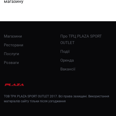
магазину
Магазини
Про ТРЦ PLAZA SPORT
OUTLET
Ресторани
Події
Послуги
Оренда
Розваги
Вакансії
ТОВ ТРК PLAZA SPORT OUTLET 2017. Всі права захищені. Використання
матеріалів сайту тільки після узгодження