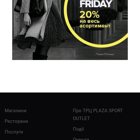
Магазини
Про ТРЦ PLAZA SPORT
OUTLET
Ресторани
Події
Послуги
Оренда