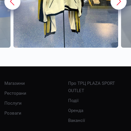
Магазини
Про ТРЦ PLAZA SPORT
OUTLET
Ресторани
Події
Послуги
Оренда
Розваги
Вакансії