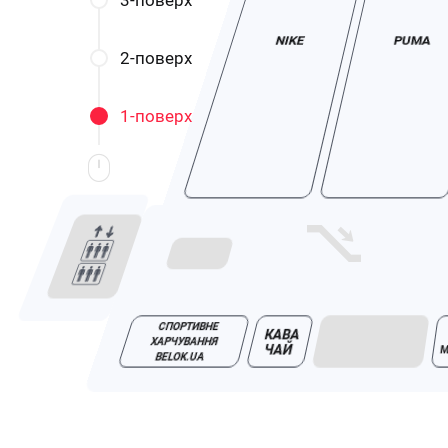
NIKE
PUMA
СПОРТИВНЕ
КАВА
ХАРЧУВАННЯ
ЧАЙ
M
BELOK.UA