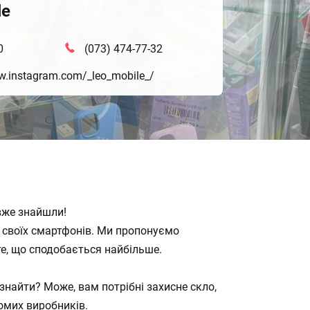
le
0
(073) 474-77-32
w.instagram.com/_leo_mobile_/
 вже знайшли!
ля своїх смартфонів. Ми пропонуємо
те, що сподобається найбільше.
знайти? Може, вам потрібні захисне скло,
омих виробників.