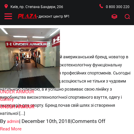
Київ, пр. Степана Бандери, 20б
0 800 300 220
- дисконт центр №1


UNDER ARMOUR
Under Armour - гіперпопулярний американський бренд, новатор в
світі спорту, який створює високотехнологічну функціональну
спортивну одежу та взуття для професійних спортсменів. Сьогодні
відомий американський бренд асоціюється не тільки з чудовим
натільною білизною, а й успішно розвиває свою лінійку з
UNDER ARMOUR
виробництва високотехнологічної спортивного взуття, одягу і
Gallery
аксесуарів для спорту. Бренд почав свій шлях зі створення
UNDER ARMOUR
натільної [...]
on
By
|
December 10th, 2018
|
Comments Off
admin
UNDER
Read More