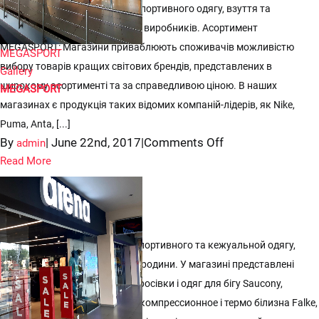
мультибрендових магазинів спортивного одягу, взуття та
аксесуарів провідних світових виробників. Асортимент
MEGASPORT: Магазини приваблюють споживачів можливістю
MEGASPORT
вибору товарів кращих світових брендів, представлених в
Gallery
широкому асортименті та за справедливою ціною. В наших
MEGASPORT
магазинах є продукція таких відомих компаній-лідерів, як Nike,
Puma, Anta, [...]
on
By
|
June 22nd, 2017
|
Comments Off
admin
MEGASPORT
Read More


Магазин Arena
Arena - це мережа магазинів спортивного та кежуальной одягу,
взуття та аксесуарів для всієї родини. У магазині представлені
товари для плавання Arena, кросівки і одяг для бігу Saucony,
топсайдери і черевики Sperry, компрессионное і термо білизна Falke,