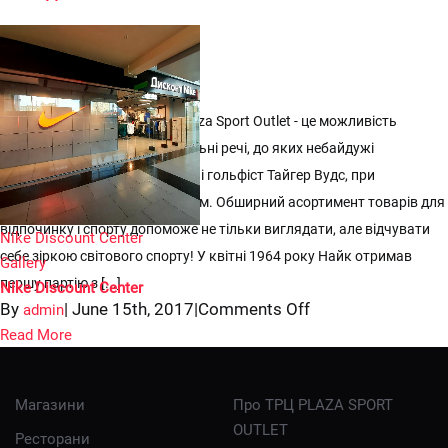


Nike Discount Center
Дисконт-магазин Nike ТРК Plaza Sport Outlet - це можливість
придбати дійсно якісні та стильні речі, до яких небайдужі
баскетболіст Майкл Джордан і гольфіст Тайгер Вудс, при
приємними цінами з дисконтом. Обширний асортимент товарів для
відпочинку і спорту допоможе не тільки виглядати, але відчувати
Nike Discount Center
себе зіркою світового спорту! У квітні 1964 року Найк отримав
Gallery
першу партію з [...]
Nike Discount Center
on
By
|
June 15th, 2017
|
Comments Off
admin
Nike
Read More
Discount
Center
Магазини
Про ТРЦ PLAZA SPORT
OUTLET
Ресторани