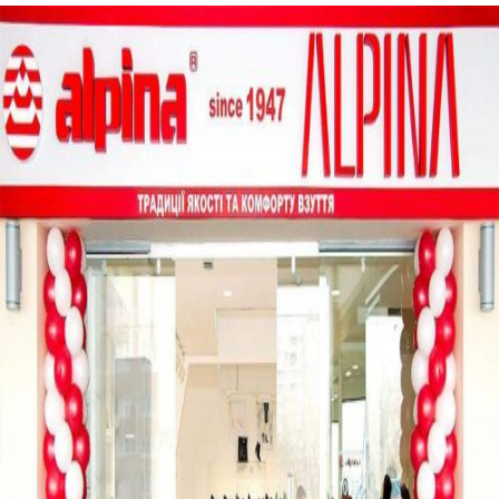
ARMOUR


ALPINA
Просторий магазин площею 197 м² на другому поверсі ТРЦ Plaza
Sport Outlet - це перший монобрендовий магазин ALPINA в Україні.
Монобрендовий магазин взуття і аксесуарів ТМ "ALPINA" - це:
Широкий асортимент жіночого і чоловічого взуття, який нараховує
до 800 моделей і включає в себе такі напрямки стилю як Fashion,
Класика, Комфорт а також вперше в Україні [...]
on
By
|
April 4th, 2018
|
Comments Off
System Administrator
ALPI
Read More