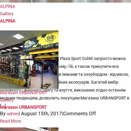
ALPINA
Gallery
ALPINA


Магазин URBANSPORT
У магазині URBANSPORT в ТРК Plaza Sport Outlet запросто можна
повністю оновити гардероб і Йому, і Їй, а також прикупити все
необхідне для занять гірськими лижами та сноубордом - від масок,
шоломів і костюмів до професійних аксесуарів. Багатий вибір
чоловічого і жіночого одягу та взуття, виконаних згідно останнім
Магазин URBANSPORT
модним тенденціям, дозволить покупцям Магазину URBANSPORT в
Gallery
[...]
Магазин URBANSPORT
on
By
|
August 15th, 2017
|
Comments Off
admin
Магазин
Read More
URBANSPORT