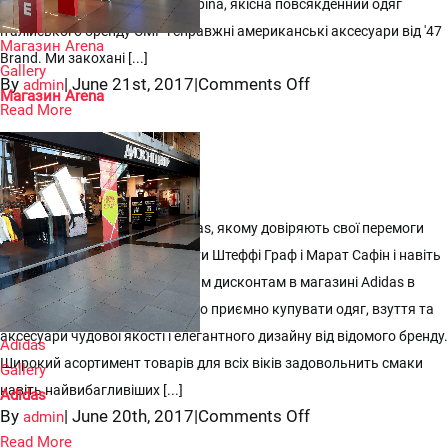
гірськолижне спорядження Alpina, якісна повсякденний одяг
італійського бренду CMP і справжні американські аксесуари від '47
Магазин Arena
Brand. Ми закохані [...]
Gallery
on
By
|
June 21st, 2017
|
Comments Off
admin
Магазин Arena
Магазин
Read More
Arena


Adidas
Дисконт-магазин бренду Adidas, якому довіряють свої перемоги
боксер Мохаммед Алі, тенісисти Штеффі Граф і Марат Сафін і навіть
Девід Бекхем! Завдяки значним дисконтам в магазині Adidas в
ТРК Plaza Sport Outlet особливо приємно купувати одяг, взуття та
аксесуари чудової якості і елегантного дизайну від відомого бренду.
Adidas
Широкий асортимент товарів для всіх віків задовольнить смаки
Gallery
навіть найвибагливіших [...]
Adidas
on
By
|
June 20th, 2017
|
Comments Off
admin
Adidas
Read More