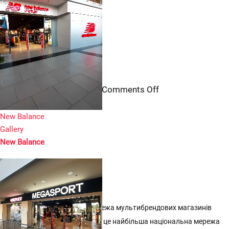


New Balance
[…]
on
By
|
June 23rd, 2017
|
Comments Off
admin
New
Read More
Balance
New Balance
Gallery
New Balance


MEGASPORT
MEGASPORT, національна мережа мультибрендових магазинів
одягу та взуття MEGASPORT – це найбільша національна мережа